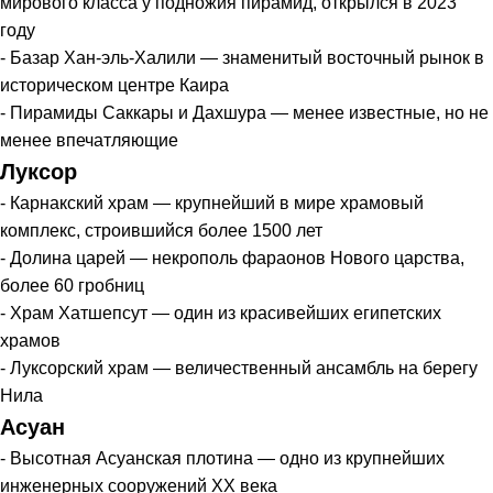
мирового класса у подножия пирамид, открылся в 2023
году
- Базар Хан-эль-Халили — знаменитый восточный рынок в
историческом центре Каира
- Пирамиды Саккары и Дахшура — менее известные, но не
менее впечатляющие
Луксор
- Карнакский храм — крупнейший в мире храмовый
комплекс, строившийся более 1500 лет
- Долина царей — некрополь фараонов Нового царства,
более 60 гробниц
- Храм Хатшепсут — один из красивейших египетских
храмов
- Луксорский храм — величественный ансамбль на берегу
Нила
Асуан
- Высотная Асуанская плотина — одно из крупнейших
инженерных сооружений XX века