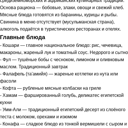
средиземноморских и африканских кулинарных традиций.
Основа рациона — бобовые, злаки, овощи и свежий хлеб.
Мясные блюда готовятся из баранины, курицы и рыбы.
Свинина в меню отсутствует (мусульманская страна),
алкоголь подаётся в туристических ресторанах и отелях.
Главные блюда
- Кошари — главное национальное блюдо: рис, чечевица,
макароны, жареный лук и томатный соус. Недорого и сытно
- Фул — тушёные бобы с чесноком, лимоном и оливковым
маслом. Традиционный завтрак
- Фалафель (та'амийя) — жареные котлетки из нута или
фасоли
- Кофта — рубленые мясные колбаски на гриле
- Хамам — фаршированный голубь, деликатес египетской
кухни
- Умм-Али — традиционный египетский десерт из слоёного
теста с молоком, орехами и изюмом
- Конафа — сладкое блюдо из тонкой вермишели с сыром и